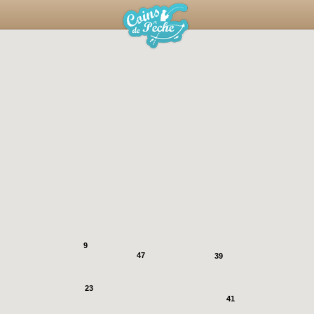
9
47
39
23
41