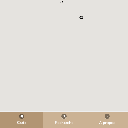
78
62
Carte
Recherche
A propos