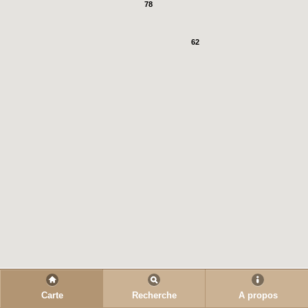
78
62
Carte
Recherche
A propos