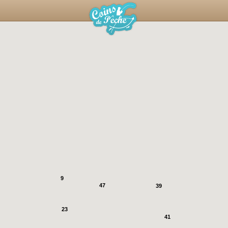
9
47
39
23
41