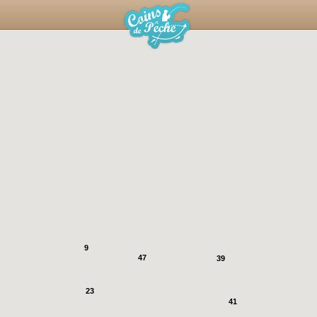
9
47
39
23
41