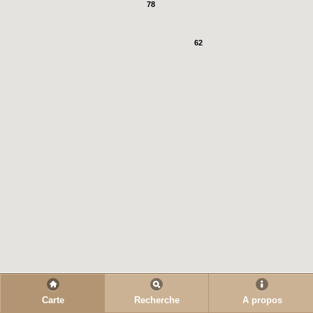
78
62
Carte
Recherche
A propos