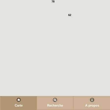
78
62
Carte
Recherche
A propos