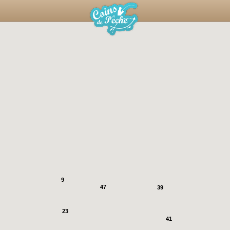
9
47
39
23
41